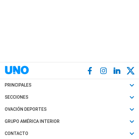
PRINCIPALES
Últimas Noticias
SECCIONES
Política
Horóscopo
OVACIÓN DEPORTES
Sociedad
Motores
Fútbol
GRUPO AMÉRICA INTERIOR
Policiales
Recetas
Mundial
Canal 7 en Vivo
CONTACTO
Judiciales
Trucos caseros