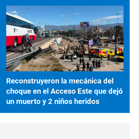
Reconstruyeron la mecánica del
choque en el Acceso Este que dejó
un muerto y 2 niños heridos