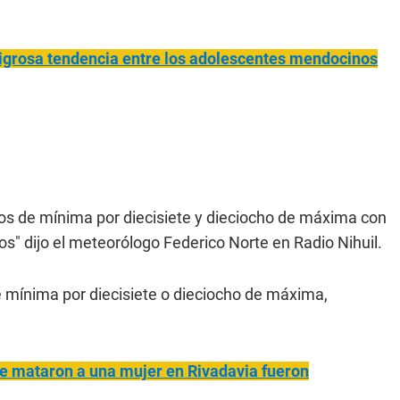
eligrosa tendencia entre los adolescentes mendocinos
os de mínima por diecisiete y dieciocho de máxima con
" dijo el meteorólogo Federico Norte en Radio Nihuil.
e mínima por diecisiete o dieciocho de máxima,
ue mataron a una mujer en Rivadavia fueron