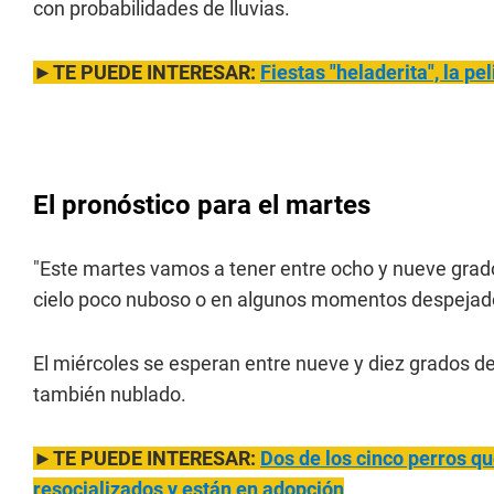
con probabilidades de lluvias.
►TE PUEDE INTERESAR:
Fiestas "heladerita", la p
El pronóstico para el martes
"Este martes vamos a tener entre ocho y nueve grad
cielo poco nuboso o en algunos momentos despejados
El miércoles se esperan entre nueve y diez grados d
también nublado.
►TE PUEDE INTERESAR:
Dos de los cinco perros q
resocializados y están en adopción