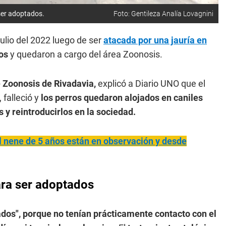
 ser adoptados.
Foto: Gentileza Analía Lovagnini
julio del 2022 luego de ser
atacada por una jauría en
os
y quedaron a cargo del área Zoonosis.
e Zoonosis de Rivadavia,
explicó a Diario UNO que el
 falleció y
los perros quedaron alojados en caniles
s y reintroducirlos en la sociedad.
l nene de 5 años están en observación y desde
ara ser adoptados
ados", porque no tenían prácticamente contacto con el