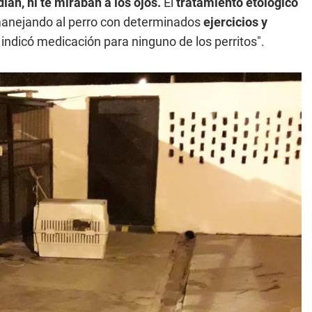
ían, ni te miraban a los ojos.
El
tratamiento etológico
manejando al perro con determinados
ejercicios y
 indicó medicación para ninguno de los perritos".