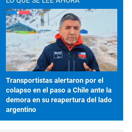
LO QUE SE LEE AHORA
Transportistas alertaron por el
colapso en el paso a Chile ante la
demora en su reapertura del lado
argentino