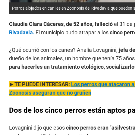
Perros alojados en caniles en Zoonosis de Rivadavia que pueden
Claudia Clara Cáceres, de 52 años, falleció
el 31 de 
Rivadavia.
El municipio pudo atrapar a los
cinco perr
¿Qué ocurrió con los canes? Analía Lovagnini,
jefa d
dueño de los animales, un hombre que tenía 75 años,
para hacerles un tratamiento etológico, socializarlo
►TE PUEDE INTERESAR:
Los perros que atacaron a
Zoonosis aseguran que no gruñen
Dos de los cinco perros están aptos p
Lovagnini dijo que esos
cinco perros eran "asilvestr