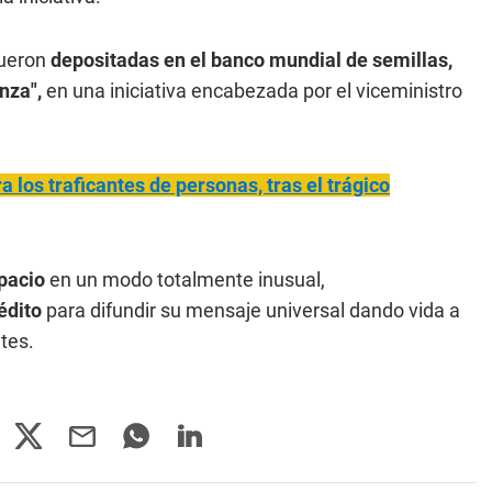
fueron
depositadas en el banco mundial de semillas,
nza",
en una iniciativa encabezada por el viceministro
a los traficantes de personas, tras el trágico
pacio
en un modo totalmente inusual,
édito
para difundir su mensaje universal dando vida a
tes.