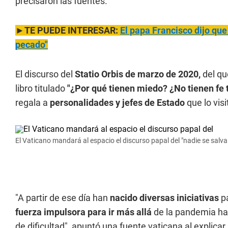
precisaron las fuentes.
►TE PUEDE INTERESAR:
El papa Francisco dijo que
pecado"
El discurso del
Statio Orbis de marzo de 2020,
del qu
libro titulado
"¿Por qué tienen miedo? ¿No tienen fe 
regala a
personalidades y jefes de Estado
que lo visi
El Vaticano mandará al espacio el discurso papal del "nadie se sal
"A partir de ese día han
nacido diversas iniciativas
pa
fuerza impulsora para ir más allá
de la pandemia ha
de dificultad", apuntó una fuente vaticana al explicar l