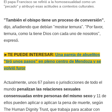
El papa Francisco se refirió a la homosexualidad como un
"pecado" y atribuyó esas actitudes a contextos culturales.
"También el obispo tiene un proceso de conversión"
,
dijo, añadiendo que debían "mostrar ternura". "Por favor,
ternura, como la tiene Dios con cada uno de nosotros",
expresó.
►TE PUEDE INTERESAR:
Una pareja de abuelitos
"tiró unos pasos" en pleno centro de Mendoza y se
volvió furor
Actualmente, unos 67 países o jurisdicciones de todo el
mundo
penalizan las relaciones sexuales
consensuadas entre personas del mismo sexo
y 11 de
ellos pueden aplicar o aplican la pena de muerte, según
The Human Dignity Trust, que trabaja para acabar con