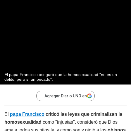
El papa Francisco aseguró que la homosexualidad "no es un
delito, pero sí un pecado".
Agregar Diario UNO en
El
papa Francisco
criticó las leyes que criminalizan la
homosexualidad
como "injustas", consideró que Dios
ama a todos sus hijos tal y como son y pidió a los
obispos