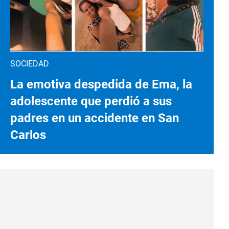
SOCIEDAD
La emotiva despedida de Ema, la
adolescente que perdió a sus
padres en un accidente en San
Carlos