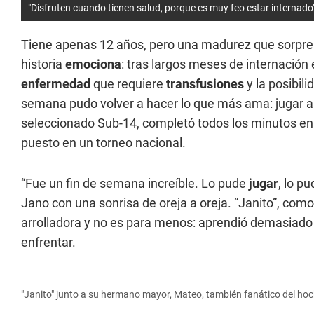
"Disfruten cuando tienen salud, porque es muy feo estar internado"
Tiene apenas 12 años, pero una madurez que sorpr
historia
emociona
: tras largos meses de internación 
enfermedad
que requiere
transfusiones
y la posibil
semana pudo volver a hacer lo que más ama: jugar a
seleccionado Sub-14, completó todos los minutos en
puesto en un torneo nacional.
“Fue un fin de semana increíble. Lo pude
jugar
, lo p
Jano con una sonrisa de oreja a oreja. “Janito”, com
arrolladora y no es para menos: aprendió demasiado 
enfrentar.
"Janito" junto a su hermano mayor, Mateo, también fanático del ho