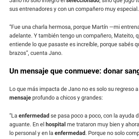
Jano no solo integró el
seleccionado
, sino que jugó t
sus entrenadores y con un compañero muy especial.
“Fue una charla hermosa, porque Martín —mi entre
adelante. Y también tengo un compañero, Mateito, q
entiende lo que pasaste es increíble, porque sabés qu
brazos”, cuenta Jano.
Un mensaje que conmueve: donar san
Lo que más impacta de Jano no es solo su regreso a l
mensaje
profundo a chicos y grandes:
“La
enfermedad
se pasa poco a poco, con la ayuda de
aguante. En el
hospital
me trataron muy bien y ahora 
lo personal y en la
enfermedad
. Porque no solo compe