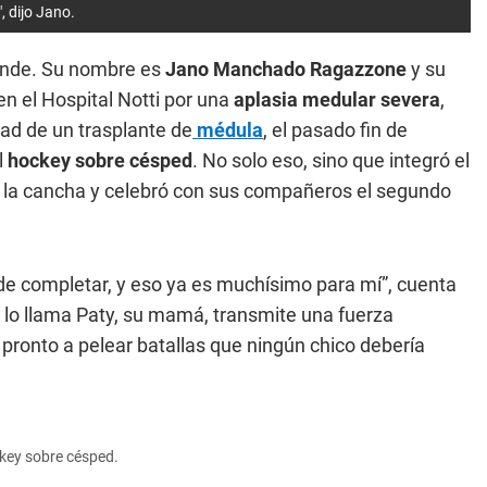
, dijo Jano.
ende. Su nombre es
Jano Manchado Ragazzone
y su
en el Hospital Notti por una
aplasia medular severa
,
idad de un trasplante de
médula
, el pasado fin de
l
hockey sobre césped
. No solo eso, sino que integró el
 la cancha y celebró con sus compañeros el segundo
ude completar, y eso ya es muchísimo para mí”, cuenta
o lo llama Paty, su mamá, transmite una fuerza
pronto a pelear batallas que ningún chico debería
ckey sobre césped.