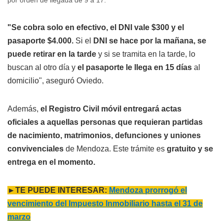
"Se cobra solo en efectivo, el DNI vale $300 y el
pasaporte $4.000.
Si el
DNI se hace por la mañana, se
puede retirar en la tarde
y si se tramita en la tarde, lo
buscan al otro día y
el pasaporte le llega en 15 días
al
domicilio", aseguró Oviedo.
Además,
el Registro Civil móvil entregará actas
oficiales a aquellas personas que requieran partidas
de nacimiento, matrimonios, defunciones y uniones
convivenciales
de Mendoza. Este trámite es
gratuito y se
entrega en el momento.
►TE PUEDE INTERESAR:
Mendoza prorrogó el
vencimiento del Impuesto Inmobiliario hasta el 31 de
marzo