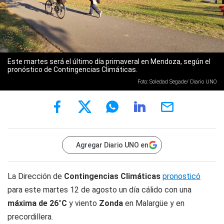
Este martes será el último día primaveral en Mendoza, según el
pronóstico de Contingencias Climáticas.
Foto: Soledad Segade/ Diario UNO
Agregar Diario UNO en
La Dirección de
Contingencias Climáticas
pronosticó
para este martes 12 de agosto un día cálido con una
máxima de 26°C
y viento
Zonda
en Malargüe y en
precordillera.