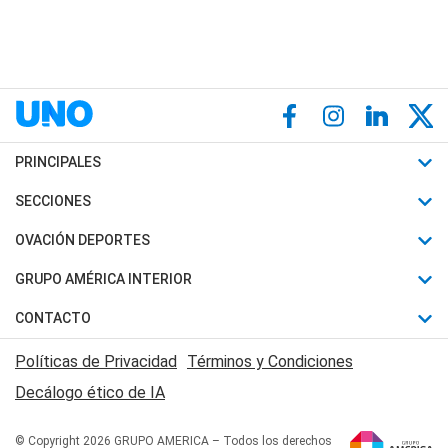
PRINCIPALES
Últimas Noticias
SECCIONES
Política
Horóscopo
OVACIÓN DEPORTES
Sociedad
Motores
Fútbol
GRUPO AMÉRICA INTERIOR
Policiales
Recetas
Mundial
Canal 7 en Vivo
CONTACTO
Judiciales
Trucos caseros
Automovilismo
Radio Nihuil
Acerca de Nosotros
Economia
Políticas de Privacidad
Términos y Condiciones
Series y Películas
Rugby
FM UNA
Contactanos
Decálogo ético de IA
Edictos y Solicitadas
Tenis
Radio Brava
Newsletter
Básquet
© Copyright 2026 GRUPO AMERICA – Todos los derechos
San Juan 8