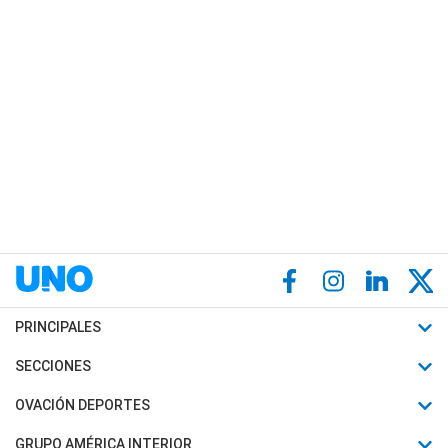
PRINCIPALES
Últimas Noticias
SECCIONES
Política
Horóscopo
OVACIÓN DEPORTES
Sociedad
Motores
Fútbol
GRUPO AMÉRICA INTERIOR