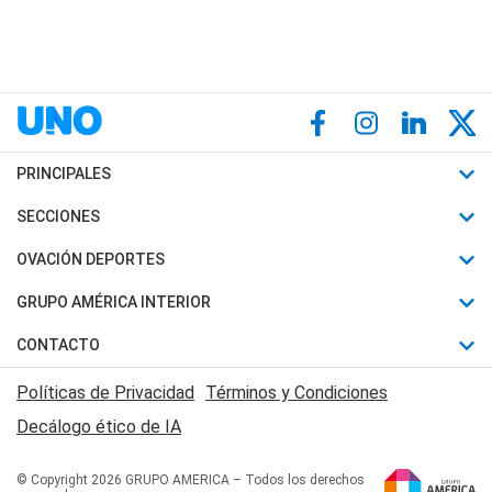
PRINCIPALES
Últimas Noticias
SECCIONES
Política
Horóscopo
OVACIÓN DEPORTES
Sociedad
Motores
Fútbol
GRUPO AMÉRICA INTERIOR
Policiales
Recetas
Mundial
Canal 7 en Vivo
CONTACTO
Judiciales
Trucos caseros
Automovilismo
Radio Nihuil
Acerca de Nosotros
Economia
Políticas de Privacidad
Términos y Condiciones
Series y Películas
Rugby
FM UNA
Contactanos
Decálogo ético de IA
Edictos y Solicitadas
Tenis
Radio Brava
Newsletter
Básquet
© Copyright 2026 GRUPO AMERICA – Todos los derechos
San Juan 8