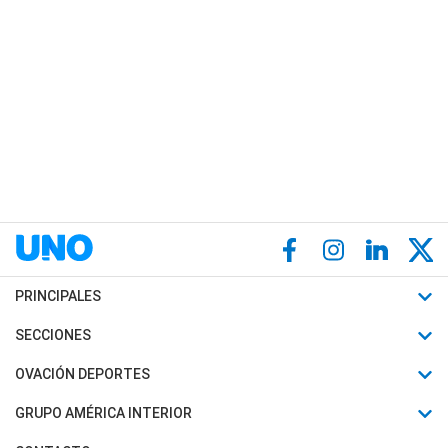
PRINCIPALES
Últimas Noticias
SECCIONES
Política
Horóscopo
OVACIÓN DEPORTES
Sociedad
Motores
Fútbol
GRUPO AMÉRICA INTERIOR
Policiales
Recetas
Mundial