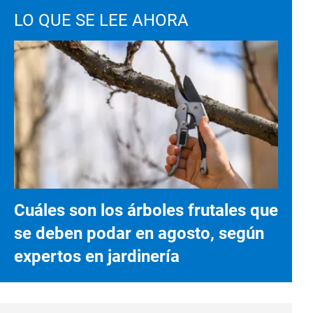
LO QUE SE LEE AHORA
Cuáles son los árboles frutales que
se deben podar en agosto, según
expertos en jardinería