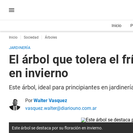
Inicio
P
Inicio
Sociedad
Árboles
JARDINERÍA
El árbol que tolera el f
en invierno
Este árbol, ideal para principiantes en jardine
Por
Walter Vasquez
vasquez.walter@diariouno.com.ar
Este árbol se destaca por su floración en invierno.