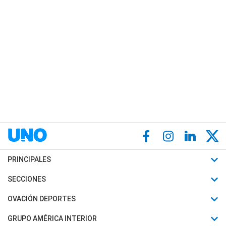
PRINCIPALES
Últimas Noticias
SECCIONES
Política
Horóscopo
OVACIÓN DEPORTES
Sociedad
Motores
Fútbol
GRUPO AMÉRICA INTERIOR