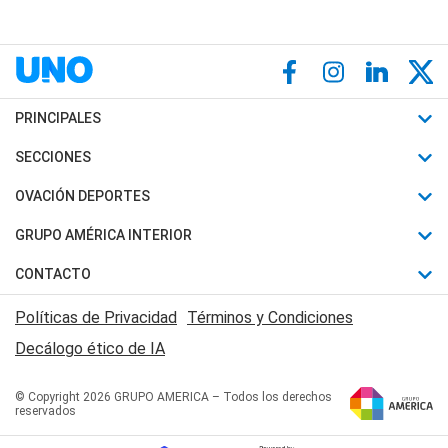
PRINCIPALES
Últimas Noticias
SECCIONES
Política
Horóscopo
OVACIÓN DEPORTES
Sociedad
Motores
Fútbol
GRUPO AMÉRICA INTERIOR
Policiales
Recetas
Mundial
Canal 7 en Vivo
CONTACTO
Judiciales
Trucos caseros
Automovilismo
Radio Nihuil
Acerca de Nosotros
Economia
Políticas de Privacidad
Términos y Condiciones
Series y Películas
Rugby
FM UNA
Contactanos
Decálogo ético de IA
Edictos y Solicitadas
Tenis
Radio Brava
Newsletter
Básquet
© Copyright 2026 GRUPO AMERICA – Todos los derechos
San Juan 8
reservados
Boxeo