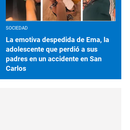
SOCIEDAD
La emotiva despedida de Ema, la
adolescente que perdió a sus
padres en un accidente en San
Carlos