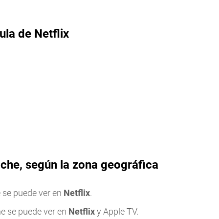
ula de Netflix
oche, según la zona geográfica
 se puede ver en
Netflix
.
he se puede ver en
Netflix
y Apple TV.