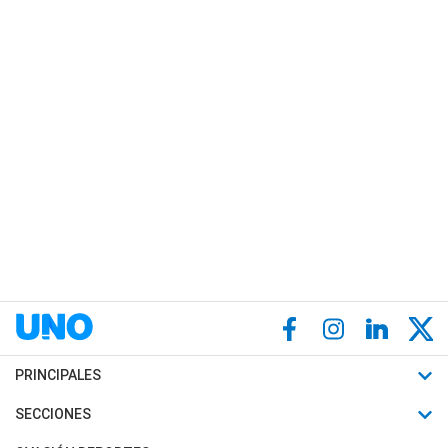
PRINCIPALES
Últimas Noticias
SECCIONES
Política