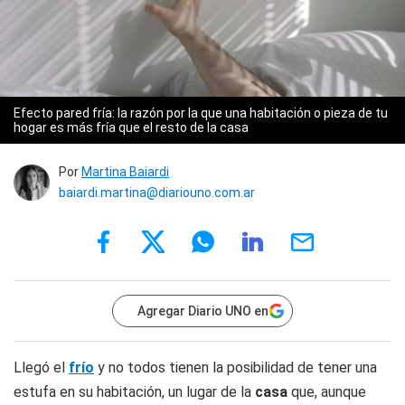
Efecto pared fría: la razón por la que una habitación o pieza de tu
hogar es más fría que el resto de la casa
Por
Martina Baiardi
baiardi.martina@diariouno.com.ar
Agregar Diario UNO en
Llegó el
frío
y no todos tienen la posibilidad de tener una
estufa en su habitación, un lugar de la
casa
que, aunque