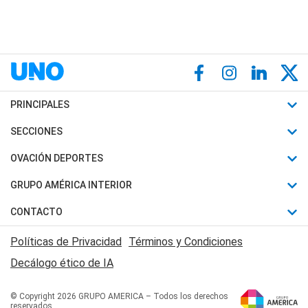
PRINCIPALES
Últimas Noticias
SECCIONES
Política
Horóscopo
OVACIÓN DEPORTES
Sociedad
Motores
Fútbol
GRUPO AMÉRICA INTERIOR
Policiales
Recetas
Mundial
Canal 7 en Vivo
CONTACTO
Judiciales
Trucos caseros
Automovilismo
Radio Nihuil
Acerca de Nosotros
Economia
Políticas de Privacidad
Términos y Condiciones
Series y Películas
Rugby
FM UNA
Contactanos
Decálogo ético de IA
Edictos y Solicitadas
Tenis
Radio Brava
Newsletter
Básquet
© Copyright 2026 GRUPO AMERICA – Todos los derechos
San Juan 8
reservados