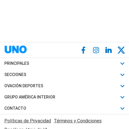
PRINCIPALES
Últimas Noticias
SECCIONES
Política
Horóscopo
OVACIÓN DEPORTES
Sociedad
Motores
Fútbol
GRUPO AMÉRICA INTERIOR
Policiales
Recetas
Mundial
Canal 7 en Vivo
CONTACTO
Judiciales
Trucos caseros
Automovilismo
Radio Nihuil
Acerca de Nosotros
Economia
Políticas de Privacidad
Términos y Condiciones
Series y Películas
Rugby
FM UNA
Contactanos