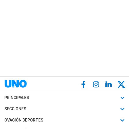
PRINCIPALES
Últimas Noticias
SECCIONES
Política
Horóscopo
OVACIÓN DEPORTES
Sociedad