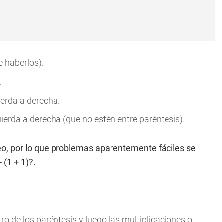
e haberlos).
.
ierda a derecha.
ierda a derecha (que no estén entre paréntesis).
neo, por lo que problemas aparentemente fáciles se
 (1 + 1)?.
ro de los paréntesis y luego las multiplicaciones o