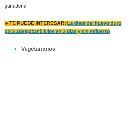
ganadería.
►TE PUEDE INTERESAR:
La dieta del huevo duro
para adelgazar 5 kilos en 3 días y sin esfuerzo
Vegetarianos