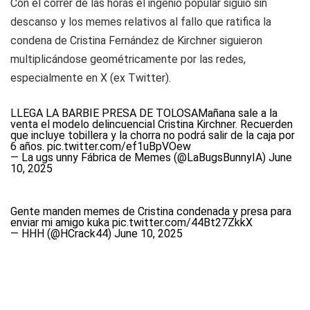
Con el correr de las horas el ingenio popular siguió sin
descanso y los memes relativos al fallo que ratifica la
condena de Cristina Fernández de Kirchner siguieron
multiplicándose geométricamente por las redes,
especialmente en X (ex Twitter).
LLEGA LA BARBIE PRESA DE TOLOSAMañana sale a la
venta el modelo delincuencial Cristina Kirchner. Recuerden
que incluye tobillera y la chorra no podrá salir de la caja por
6 años.
pic.twitter.com/ef1uBpVOew
— La ugs unny Fábrica de Memes (@LaBugsBunnyIA)
June
10, 2025
Gente manden memes de Cristina condenada y presa para
enviar mi amigo kuka
pic.twitter.com/44Bt27ZkkX
— HHH (@HCrack44)
June 10, 2025