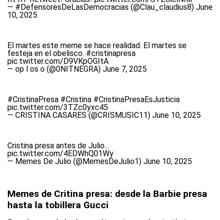
— #DefensoresDeLasDemocracias (@Clau_claudius8)
June
10, 2025
El martes este meme se hace realidad. El martes se
festeja en el obelisco.
#cristinapresa
pic.twitter.com/D9VKpOGItA
— op l os o (@0NITNEGRA)
June 7, 2025
#CristinaPresa
#Cristina
#CristinaPresaEsJusticia
pic.twitter.com/3TZc0yxc45
— CRISTINA CASARES (@CRISMUSIC11)
June 10, 2025
Cristina presa antes de Julio...
pic.twitter.com/4EDWhQ01Wy
— Memes De Julio (@MemesDeJulio1)
June 10, 2025
Memes de Critina presa: desde la Barbie presa
hasta la tobillera Gucci