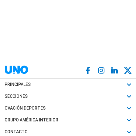
PRINCIPALES
Últimas Noticias
SECCIONES
Política
Horóscopo
OVACIÓN DEPORTES
Sociedad
Motores
Fútbol
GRUPO AMÉRICA INTERIOR
Policiales
Recetas
Mundial
Canal 7 en Vivo
CONTACTO
Judiciales