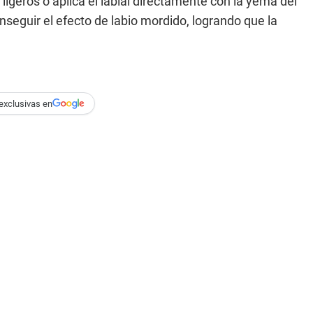
ligeros o aplicá el labial directamente con la yema del
nseguir el efecto de labio mordido, logrando que la
exclusivas en