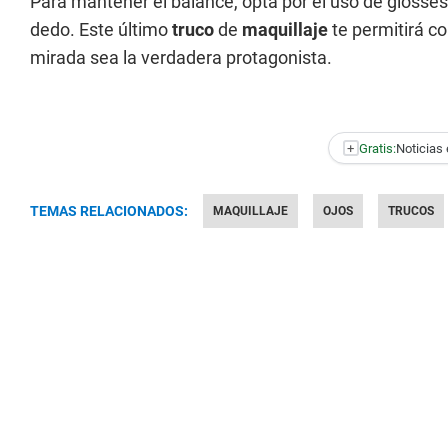
Para mantener el balance, optá por el uso de glosses 
dedo. Este último
truco
de
maquillaje
te permitirá co
mirada sea la verdadera protagonista.
+
Gratis:
Noticias 
TEMAS RELACIONADOS:
MAQUILLAJE
OJOS
TRUCOS