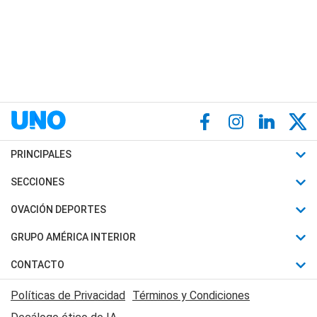
PRINCIPALES
Últimas Noticias
SECCIONES
Política
Horóscopo
OVACIÓN DEPORTES
Sociedad
Motores
Fútbol
GRUPO AMÉRICA INTERIOR
Policiales
Recetas
Mundial
Canal 7 en Vivo
CONTACTO
Judiciales
Trucos caseros
Automovilismo
Radio Nihuil
Acerca de Nosotros
Economia
Políticas de Privacidad
Términos y Condiciones
Series y Películas
Rugby
FM UNA
Contactanos