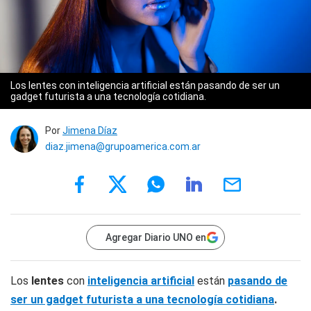
Los lentes con inteligencia artificial están pasando de ser un
gadget futurista a una tecnología cotidiana.
Por
Jimena Díaz
diaz.jimena@grupoamerica.com.ar
Agregar Diario UNO en
Los
lentes
con
inteligencia artificial
están
pasando de
ser un gadget futurista a una tecnología cotidiana
.