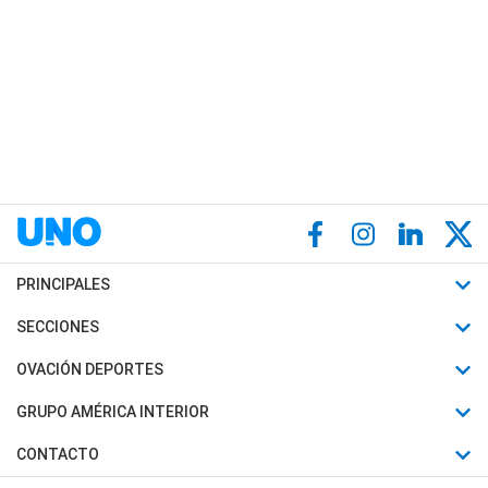
PRINCIPALES
Últimas Noticias
SECCIONES
Política
Horóscopo
OVACIÓN DEPORTES
Sociedad
Motores
Fútbol
GRUPO AMÉRICA INTERIOR
Policiales
Recetas
Mundial
Canal 7 en Vivo
CONTACTO
Judiciales
Trucos caseros
Automovilismo