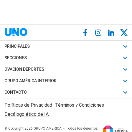
PRINCIPALES
Últimas Noticias
SECCIONES
Política
Horóscopo
OVACIÓN DEPORTES
Sociedad
Motores
Fútbol
GRUPO AMÉRICA INTERIOR
Policiales
Recetas
Mundial
Canal 7 en Vivo
CONTACTO
Judiciales
Trucos caseros
Automovilismo
Radio Nihuil
Acerca de Nosotros
Economia
Políticas de Privacidad
Términos y Condiciones
Series y Películas
Rugby
FM UNA
Contactanos
Decálogo ético de IA
Edictos y Solicitadas
Tenis
Radio Brava
Newsletter
Básquet
© Copyright 2026 GRUPO AMERICA – Todos los derechos
San Juan 8