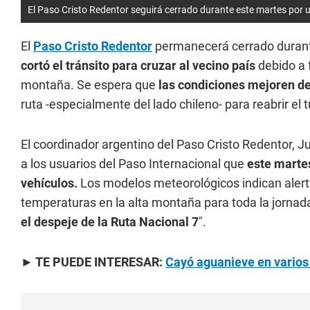
El Paso Cristo Redentor seguirá cerrado durante este martes por 
El
Paso Cristo Redentor
permanecerá cerrado durant
cortó el tránsito para cruzar al vecino país
debido a 
montaña. Se espera que
las condiciones mejoren de
ruta -especialmente del lado chileno- para reabrir el t
El coordinador argentino del Paso Cristo Redentor, 
a los usuarios del Paso Internacional que
este marte
vehículos.
Los modelos meteorológicos indican alerta
temperaturas en la alta montaña para toda la jornad
el despeje de la Ruta Nacional 7
".
► TE PUEDE INTERESAR:
Cayó aguanieve en varios s