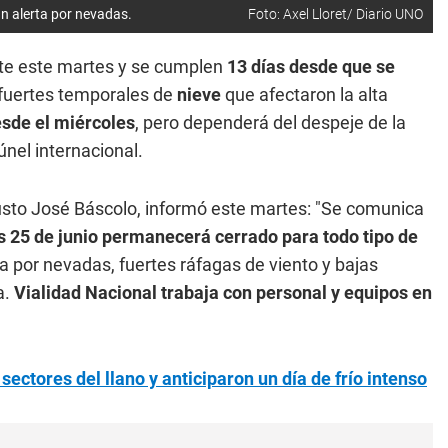
un alerta por nevadas.
Foto: Axel Lloret/ Diario UNO
e este martes y se cumplen
13 días desde que se
fuertes temporales de
nieve
que afectaron la alta
sde el miércoles
, pero dependerá del despeje de la
únel internacional.
Justo José Báscolo, informó este martes: "Se comunica
s 25 de junio permanecerá cerrado para todo tipo de
 por nevadas, fuertes ráfagas de viento y bajas
a.
Vialidad Nacional trabaja con personal y equipos en
ectores del llano y anticiparon un día de frío intenso