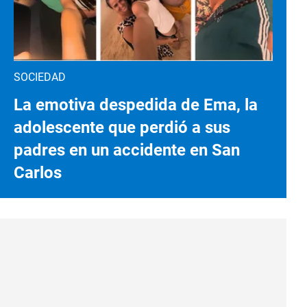
SOCIEDAD
La emotiva despedida de Ema, la
adolescente que perdió a sus
padres en un accidente en San
Carlos