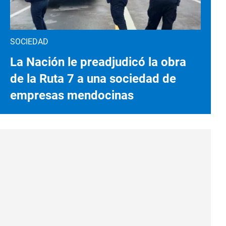
SOCIEDAD
La Nación le preadjudicó la obra
de la Ruta 7 a una sociedad de
empresas mendocinas