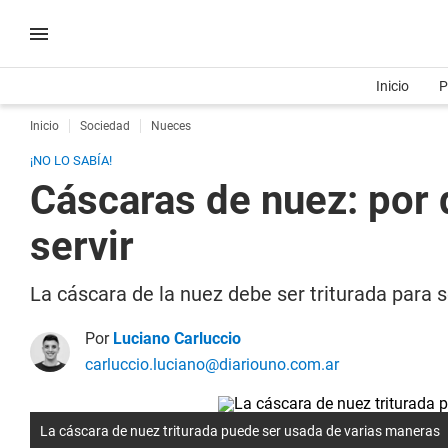
Inicio
P
Inicio
Sociedad
Nueces
¡NO LO SABÍA!
Cáscaras de nuez: por 
servir
La cáscara de la nuez debe ser triturada para 
Por
Luciano Carluccio
carluccio.luciano@diariouno.com.ar
La cáscara de nuez triturada puede ser usada de varias maneras