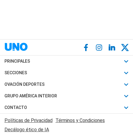
PRINCIPALES
Últimas Noticias
SECCIONES
Política
Horóscopo
OVACIÓN DEPORTES
Sociedad
Motores
Fútbol
GRUPO AMÉRICA INTERIOR
Policiales
Recetas
Mundial
Canal 7 en Vivo
CONTACTO
Judiciales
Trucos caseros
Automovilismo
Radio Nihuil
Acerca de Nosotros
Economia
Políticas de Privacidad
Términos y Condiciones
Series y Películas
Rugby
FM UNA
Contactanos
Decálogo ético de IA
Edictos y Solicitadas