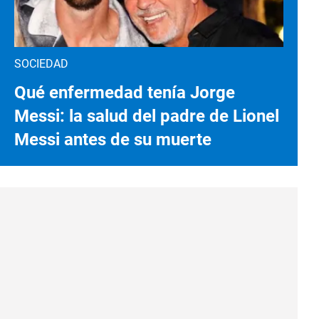
SOCIEDAD
Qué enfermedad tenía Jorge
Messi: la salud del padre de Lionel
Messi antes de su muerte