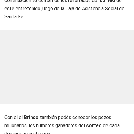
continuación te contamos los resultados del
sorteo
de
este entretenido juego de la Caja de Asistencia Social de
Santa Fe.
Con el el
Brinco
también podés conocer los pozos
millonarios, los números ganadores del
sorteo
de cada
domingo y mucho más.