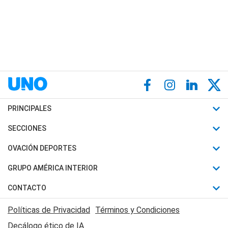
PRINCIPALES
Últimas Noticias
SECCIONES
Política
Horóscopo
OVACIÓN DEPORTES
Sociedad
Motores
Fútbol
GRUPO AMÉRICA INTERIOR
Policiales
Recetas
Mundial
Canal 7 en Vivo
CONTACTO
Judiciales
Trucos caseros
Automovilismo
Radio Nihuil
Acerca de Nosotros
Economia
Políticas de Privacidad
Términos y Condiciones
Series y Películas
Rugby
FM UNA
Contactanos
Decálogo ético de IA