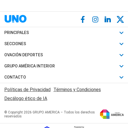
PRINCIPALES
Últimas Noticias
SECCIONES
Política
Horóscopo
OVACIÓN DEPORTES
Sociedad
Motores
Fútbol
GRUPO AMÉRICA INTERIOR
Policiales
Recetas
Mundial
Canal 7 en Vivo
CONTACTO
Judiciales
Trucos caseros
Automovilismo
Radio Nihuil
Acerca de Nosotros
Economia
Políticas de Privacidad
Términos y Condiciones
Series y Películas
Rugby
FM UNA
Contactanos
Decálogo ético de IA
Edictos y Solicitadas
Tenis
Radio Brava
Newsletter
Básquet
© Copyright 2026 GRUPO AMERICA – Todos los derechos
San Juan 8
reservados
Boxeo