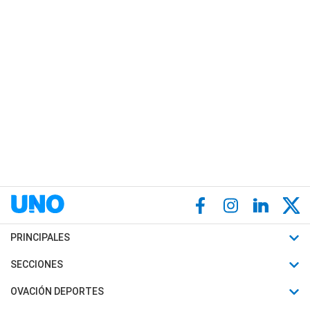
PRINCIPALES
Últimas Noticias
SECCIONES
Política
Horóscopo
OVACIÓN DEPORTES
Sociedad