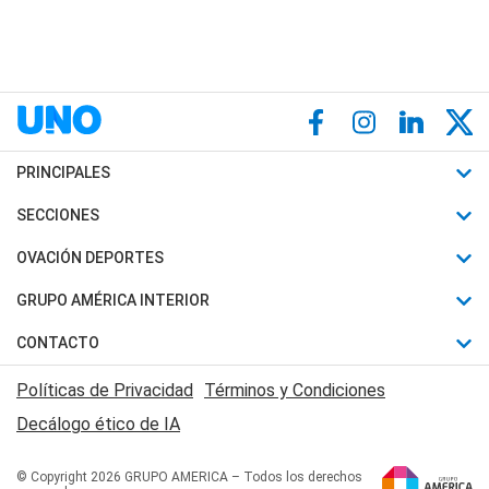
PRINCIPALES
Últimas Noticias
SECCIONES
Política
Horóscopo
OVACIÓN DEPORTES
Sociedad
Motores
Fútbol
GRUPO AMÉRICA INTERIOR
Policiales
Recetas
Mundial
Canal 7 en Vivo
CONTACTO
Judiciales
Trucos caseros
Automovilismo
Radio Nihuil
Acerca de Nosotros
Economia
Políticas de Privacidad
Términos y Condiciones
Series y Películas
Rugby
FM UNA
Contactanos
Decálogo ético de IA
Edictos y Solicitadas
Tenis
Radio Brava
Newsletter
Básquet
© Copyright 2026 GRUPO AMERICA – Todos los derechos
San Juan 8