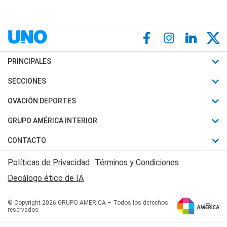
PRINCIPALES
Últimas Noticias
SECCIONES
Política
Horóscopo
OVACIÓN DEPORTES
Sociedad
Motores
Fútbol
GRUPO AMÉRICA INTERIOR
Policiales
Recetas
Mundial
Canal 7 en Vivo
CONTACTO
Judiciales
Trucos caseros
Automovilismo
Radio Nihuil
Acerca de Nosotros
Economia
Políticas de Privacidad
Términos y Condiciones
Series y Películas
Rugby
FM UNA
Contactanos
Decálogo ético de IA
Edictos y Solicitadas
Tenis
Radio Brava
Newsletter
Básquet
© Copyright 2026 GRUPO AMERICA – Todos los derechos
San Juan 8
reservados
Boxeo