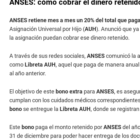
ANSES: cómo cobrar el dinero reteni
ANSES
retiene mes a mes un 20% del total que pa
Asignación Universal por Hijo (
AUH
). Anunció que ya 
la asignación puedan cobrar ese dinero retenido.
A través de sus redes sociales,
ANSES
comunicó la ap
como
Libreta AUH
, aquel que paga de manera anual 
al año anterior.
El objetivo de este
bono extra
para
ANSES
, es asegur
cumplan con los cuidados médicos correspondientes. 
bono
se entregue la
Libreta AUH
, donde se registran
Este
bono
paga el monto retenido por
ANSES
del año
31 de diciembre para poder hacer entrega de los do