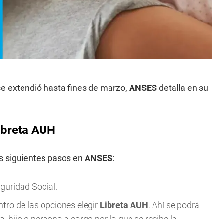
se extendió hasta fines de marzo,
ANSES
detalla en su
Libreta AUH
os siguientes pasos en
ANSES
:
eguridad Social.
ntro de las opciones elegir
Libreta AUH
. Ahí se podrá
a, hijo o persona a cargo por la que se recibe la