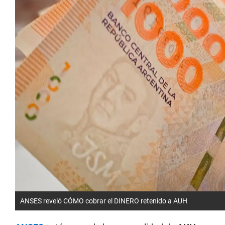
ANSES reveló CÓMO cobrar el DINERO retenido a AUH