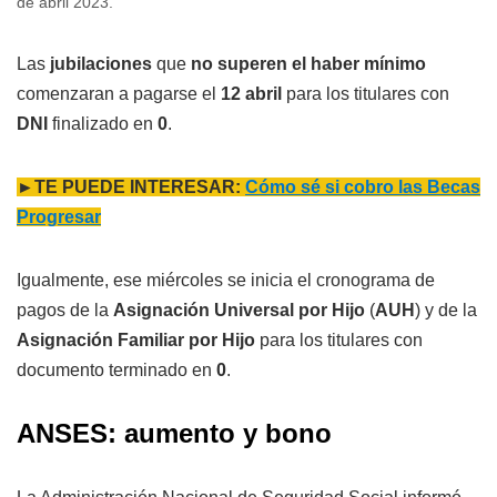
de abril 2023.
Las
jubilaciones
que
no superen el haber mínimo
comenzaran a pagarse el
12 abril
para los titulares con
DNI
finalizado en
0
.
►TE PUEDE INTERESAR:
Cómo sé si cobro las Becas
Progresar
Igualmente, ese miércoles se inicia el cronograma de
pagos de la
Asignación Universal por Hijo
(
AUH
) y de la
Asignación Familiar por Hijo
para los titulares con
documento terminado en
0
.
ANSES: aumento y bono