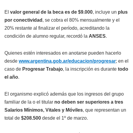
El
valor general de la beca es de $9.000
, incluye un
plus
por conectividad
, se cobra el 80% mensualmente y el
20% restante al finalizar el período, acreditando la
condición de alumno regular, recordó la
ANSES
.
Quienes estén interesados en anotarse pueden hacerlo
desde
www.argentina.gob.ar/educacion/progresar
; en el
caso de
Progresar Trabajo
, la inscripción es durante
todo
el año
.
El organismo explicó además que los ingresos del grupo
familiar de la o el titular
no deben ser superiores a tres
Salarios Mínimos, Vitales y Móviles
, que representan un
total de
$208.500
desde el 1º de marzo.