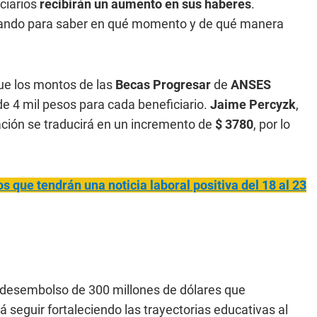
ciarios
recibirán un aumento en sus haberes
.
ltando para saber en qué momento y de qué manera
que los montos de las
Becas Progresar
de
ANSES
e 4 mil pesos para cada beneficiario.
Jaime Percyzk
,
ización se traducirá en un incremento de
$ 3780
, por lo
s que tendrán una noticia laboral positiva del 18 al 23
 desembolso de 300 millones de dólares que
 seguir fortaleciendo las trayectorias educativas al