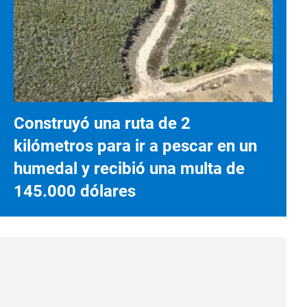
Construyó una ruta de 2
kilómetros para ir a pescar en un
humedal y recibió una multa de
145.000 dólares