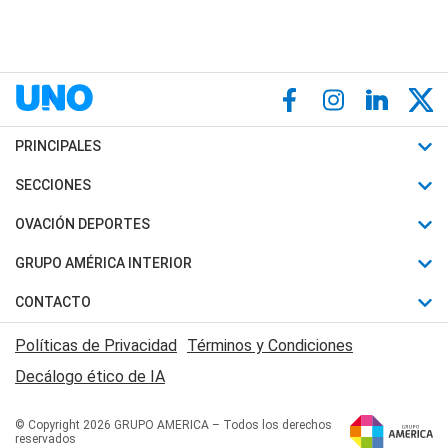
PRINCIPALES
Últimas Noticias
SECCIONES
Política
Horóscopo
OVACIÓN DEPORTES
Sociedad
Motores
Fútbol
GRUPO AMÉRICA INTERIOR
Policiales
Recetas
Mundial
Canal 7 en Vivo
CONTACTO
Judiciales
Trucos caseros
Automovilismo
Radio Nihuil
Acerca de Nosotros
Economia
Políticas de Privacidad
Términos y Condiciones
Series y Películas
Rugby
FM UNA
Contactanos
Decálogo ético de IA
Edictos y Solicitadas
Tenis
Radio Brava
Newsletter
Básquet
© Copyright 2026 GRUPO AMERICA – Todos los derechos
San Juan 8
reservados