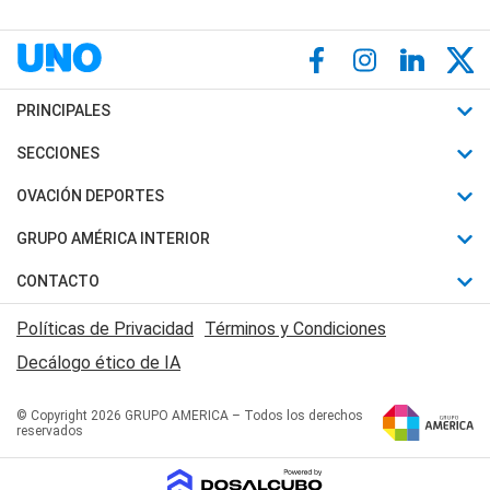
PRINCIPALES
Últimas Noticias
SECCIONES
Política
Horóscopo
OVACIÓN DEPORTES
Sociedad
Motores
Fútbol
GRUPO AMÉRICA INTERIOR
Policiales
Recetas
Mundial
Canal 7 en Vivo
CONTACTO
Judiciales
Trucos caseros
Automovilismo
Radio Nihuil
Acerca de Nosotros
Economia
Políticas de Privacidad
Términos y Condiciones
Series y Películas
Rugby
FM UNA
Contactanos
Decálogo ético de IA
Edictos y Solicitadas
Tenis
Radio Brava
Newsletter
Básquet
© Copyright 2026 GRUPO AMERICA – Todos los derechos
San Juan 8
reservados
Boxeo
Fuera de Juego