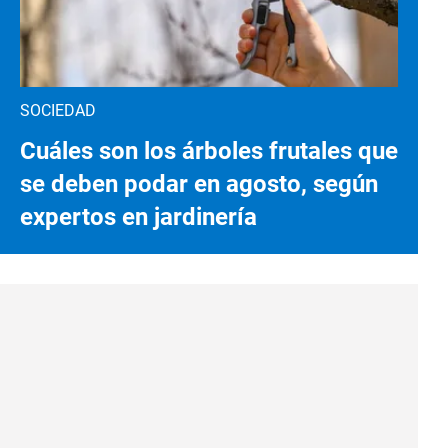
SOCIEDAD
Cuáles son los árboles frutales que
se deben podar en agosto, según
expertos en jardinería