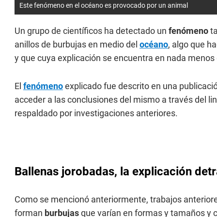
Este fenómeno en el océano es provocado por un animal
Un grupo de científicos ha detectado un
fenómeno
t
anillos de burbujas en medio del
océano
, algo que 
y que cuya explicación se encuentra en nada menos 
El
fenómeno
explicado fue descrito en una publicac
acceder a las conclusiones del mismo a través del l
respaldado por investigaciones anteriores.
Ballenas jorobadas, la explicación de
Como se mencionó anteriormente, trabajos anterior
forman
burbujas
que varían en formas y tamaños y c