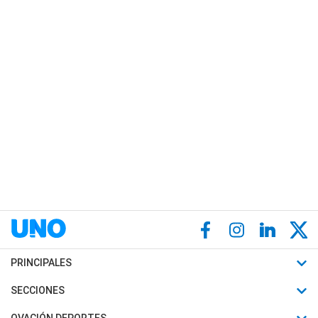
PRINCIPALES
Últimas Noticias
SECCIONES
Política
Horóscopo