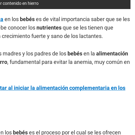
 contenido en hierro
ia
en los
bebés
es de vital importancia saber que se les
ebe conocer los
nutrientes
que se les tienen que
 crecimiento fuerte y sano de los lactantes.
s madres y los padres de los
bebés
en la
alimentación
rro
, fundamental para evitar la anemia, muy común en
tar al iniciar la alimentación complementaria en los
n los
bebés
es el proceso por el cual se les ofrecen