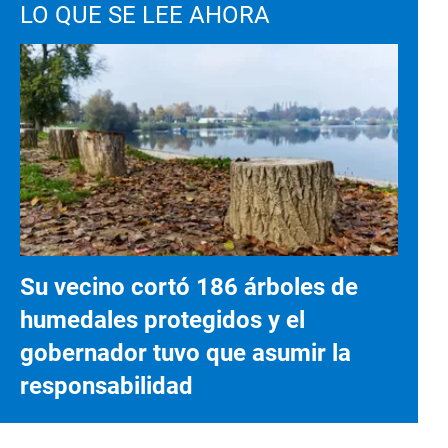
LO QUE SE LEE AHORA
Su vecino cortó 186 árboles de
humedales protegidos y el
gobernador tuvo que asumir la
responsabilidad