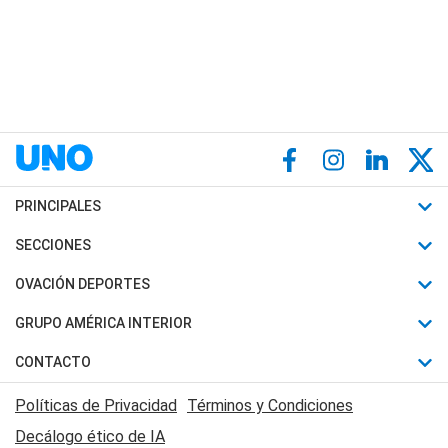
PRINCIPALES
Últimas Noticias
SECCIONES
Política
Horóscopo
OVACIÓN DEPORTES
Sociedad
Motores
Fútbol
GRUPO AMÉRICA INTERIOR
Policiales
Recetas
Mundial
Canal 7 en Vivo
CONTACTO
Judiciales
Trucos caseros
Automovilismo
Radio Nihuil
Acerca de Nosotros
Economia
Políticas de Privacidad
Términos y Condiciones
Series y Películas
Rugby
FM UNA
Contactanos
Decálogo ético de IA
Edictos y Solicitadas